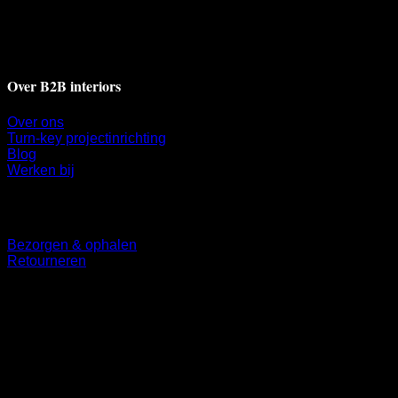
Deventerstraat 17A
7311 BH Apeldoorn
+31 55 521 9009
info@b2binteriors.nl
Over B2B interiors
Over ons
Turn-key projectinrichting
Blog
Werken bij
Klantenservice
Bezorgen & ophalen
Retourneren
Volg ons
©
2026 UX Themes