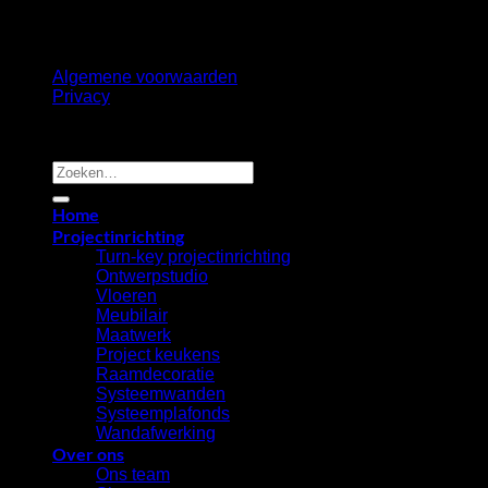
Terms
Privacy
Cookies
Algemene voorwaarden
Privacy
Copyright 2026 ©
B2B Interiors
Zoeken
naar:
Home
Projectinrichting
Turn-key projectinrichting
Ontwerpstudio
Vloeren
Meubilair
Maatwerk
Project keukens
Raamdecoratie
Systeemwanden
Systeemplafonds
Wandafwerking
Over ons
Ons team