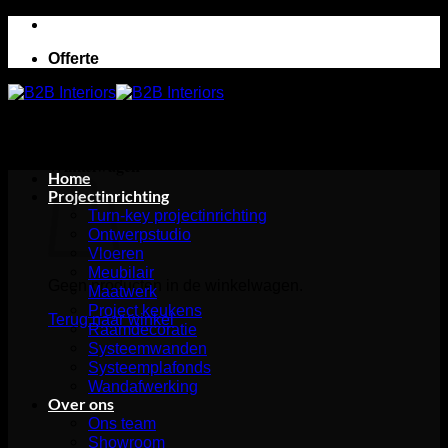
Ga
naar
Offerte
inhoud
Winkelwagen
Home
Projectinrichting
Turn-key projectinrichting
Ontwerpstudio
Vloeren
Meubilair
Geen producten in de winkelwagen.
Maatwerk
Project keukens
Terug naar winkel
Raamdecoratie
Systeemwanden
Systeemplafonds
Wandafwerking
Over ons
Ons team
Showroom