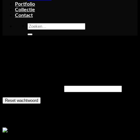
Portfolio
Collectie
Contact
Zoeken
naar:
My account
Wachtwoord vergeten? Voer je gebruikersnaam of e-
mailadres in. Je ontvangt een link via e-mail om een nieuw
wachtwoord in te stellen.
Vereist
Gebruikersnaam of e-mail
*
Reset wachtwoord