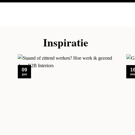
Inspiratie
09
1
jun
me