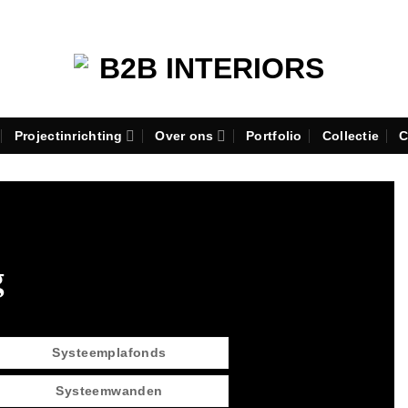
Projectinrichting
Over ons
Portfolio
Collectie
C
g
Systeemplafonds
Systeemwanden