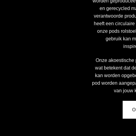
worden geproduceer
en gerecycled ma
verantwoorde produ
heeft een circulair
onze pods rolstoel
gebruik kan m
inspi
Onze akoestische 
wat betekent dat d
kan worden opgebo
pod worden aangepa
van jouw k
O