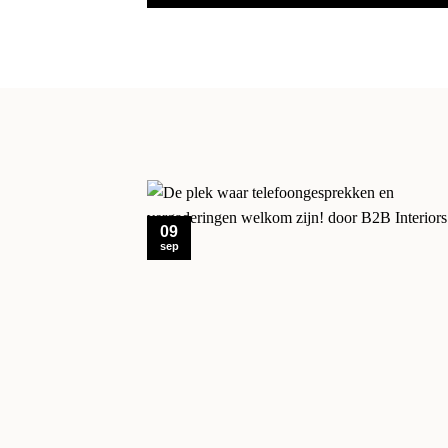
09
sep