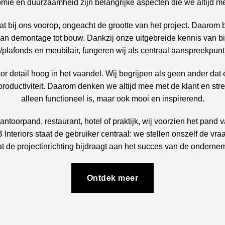
onomie en duurzaamheid zijn belangrijke aspecten die we altijd
t bij ons voorop, ongeacht de grootte van het project. Daarom 
 van demontage tot bouw. Dankzij onze uitgebreide kennis van b
afonds en meubilair, fungeren wij als centraal aanspreekpunt 
 voor detail hoog in het vaandel. Wij begrijpen als geen ander d
roductiviteit. Daarom denken we altijd mee met de klant en strev
alleen functioneel is, maar ook mooi en inspirerend.
kantoorpand, restaurant, hotel of praktijk, wij voorzien het pan
B Interiors staat de gebruiker centraal: we stellen onszelf de vr
t de projectinrichting bijdraagt aan het succes van de onderne
Ontdek meer