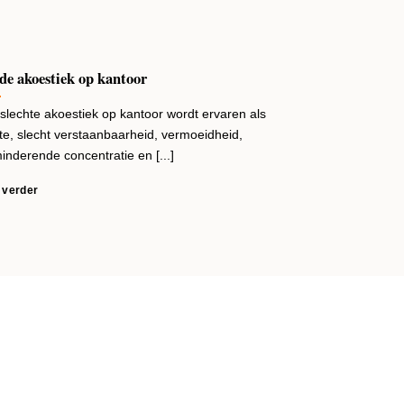
de akoestiek op kantoor
Hoe stel ik mijn
slechte akoestiek op kantoor wordt ervaren als
De bureaustoel. Di
te, slecht verstaanbaarheid, vermoeidheid,
of thuis. Maar staat
inderende concentratie en [...]
lees verder
 verder