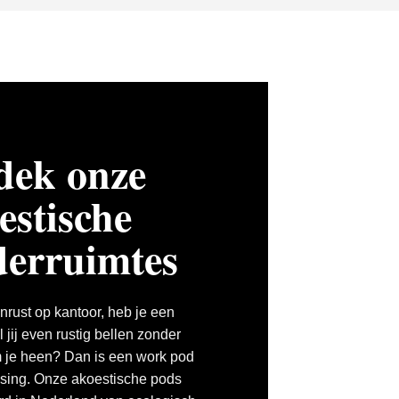
dek onze
estische
derruimtes
onrust op kantoor, heb je een
l jij even rustig bellen zonder
 je heen? Dan is een work pod
ssing. Onze akoestische pods