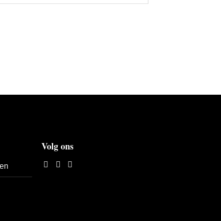
Volg ons
len