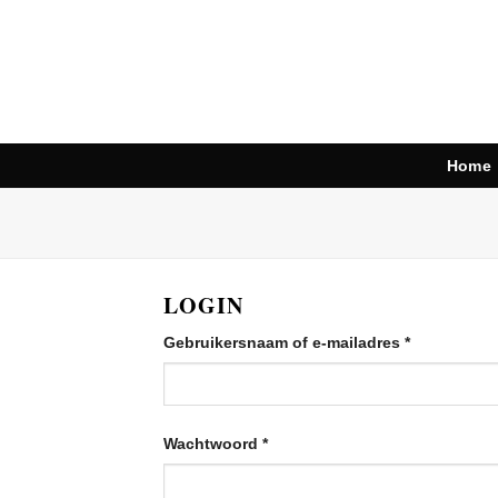
Ga
naar
inhoud
Home
LOGIN
Vereist
Gebruikersnaam of e-mailadres
*
Vereist
Wachtwoord
*