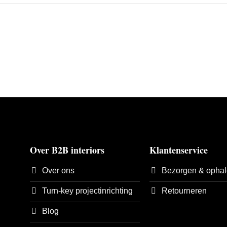
Over B2B interiors
Klantenservice
Over ons
Bezorgen & opha
Turn-key projectinrichting
Retourneren
Blog