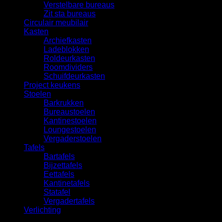
Verstelbare bureaus
Zit sta bureaus
Circulair meubilair
Kasten
Archiefkasten
Ladeblokken
Roldeurkasten
Roomdividers
Schuifdeurkasten
Project keukens
Stoelen
Barkrukken
Bureaustoelen
Kantinestoelen
Loungestoelen
Vergaderstoelen
Tafels
Bartafels
Bijzettafels
Eettafels
Kantinetafels
Statafel
Vergadertafels
Verlichting