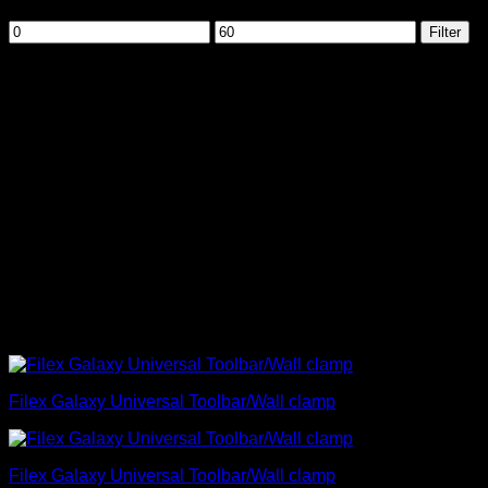
Filteren op prijs
Min.
Max.
Filter
prijs
prijs
Elektrificatie
Met de toenemende hoeveelheid technische apparaten op
de moderne werkplek is het regelen en ordenen van
elektrificatie steeds belangrijker geworden. Om een
opgeruimde werkplek te behouden en efficiënt gebruik te
maken van technologie, biedt B2B Interiors geïntegreerde
stroom- en data-aansluitingen en geïntegreerde
stopcontacten. Door alle kabels netjes te ordenen, voorkom
je niet alleen dat je in de war raakt, maar creëer je ook een
overzichtelijke werkomgeving. Op deze pagina vindt je ons
complete assortiment
elektrificatie
.
Filex Galaxy Universal Toolbar/Wall clamp
Filex Galaxy Universal Toolbar/Wall clamp