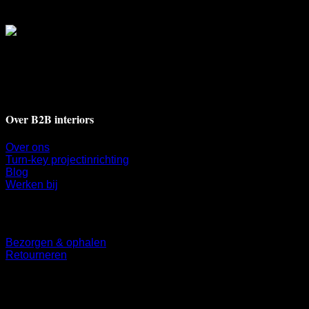
Deventerstraat 17A
7311 BH Apeldoorn
+31 55 521 9009
info@b2binteriors.nl
Over B2B interiors
Over ons
Turn-key projectinrichting
Blog
Werken bij
Klantenservice
Bezorgen & ophalen
Retourneren
Volg ons