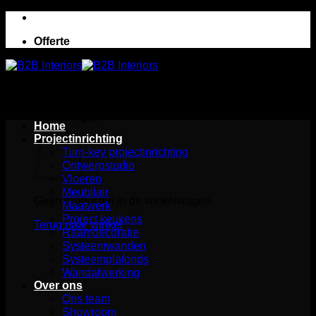
Ga
naar
Offerte
inhoud
Winkelwagen
Home
Projectinrichting
Turn-key projectinrichting
Ontwerpstudio
Vloeren
Meubilair
Geen producten in de winkelwagen.
Maatwerk
Project keukens
Terug naar winkel
Raamdecoratie
Systeemwanden
Systeemplafonds
Wandafwerking
Over ons
Ons team
Showroom