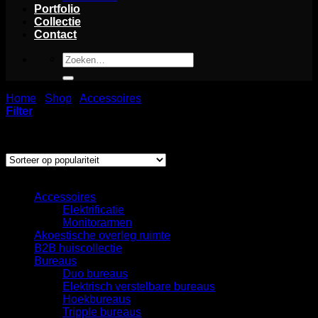
Portfolio
Collectie
Contact
Zoeken
naar:
Home
/
Shop
/
Accessoires
/
Elektrificatie
Filter
Gesortee
Resultaat 1–12 van de 149 resultaten wordt getoond
op
popularite
Categorieën
Accessoires
Elektrificatie
Monitorarmen
Akoestische overleg ruimte
B2B huiscollectie
Bureaus
Duo bureaus
Elektrisch verstelbare bureaus
Hoekbureaus
Tripple bureaus