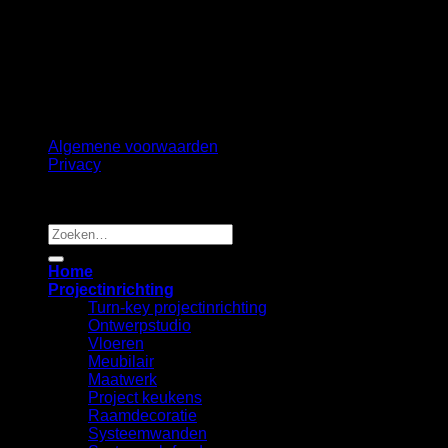
©
2026 UX Themes
Terms
Privacy
Cookies
Algemene voorwaarden
Privacy
Copyright 2026 ©
B2B Interiors
Zoeken
naar:
Home
Projectinrichting
Turn-key projectinrichting
Ontwerpstudio
Vloeren
Meubilair
Maatwerk
Project keukens
Raamdecoratie
Systeemwanden