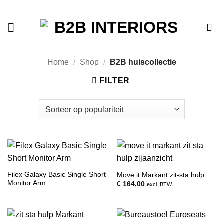
Offerte
Ga
naar
inhoud
Home
/
Shop
/
B2B huiscollectie
FILTER
Filex Galaxy Basic Single Short
Move it Markant zit-sta hulp
Monitor Arm
€
164,00
excl. BTW