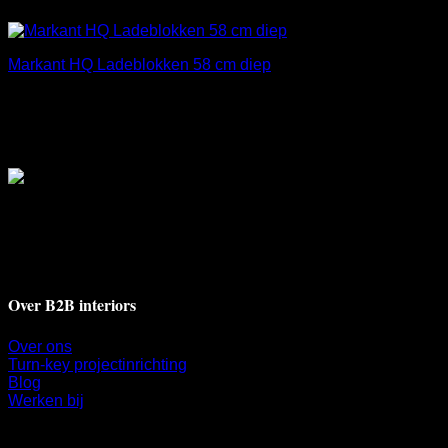
€
367,00
excl. BTW
Markant HQ Ladeblokken 58 cm diep
€
367,00
excl. BTW
Deventerstraat 17A
7311 BH Apeldoorn
+31 55 521 9009
info@b2binteriors.nl
Over B2B interiors
Over ons
Turn-key projectinrichting
Blog
Werken bij
Klantenservice