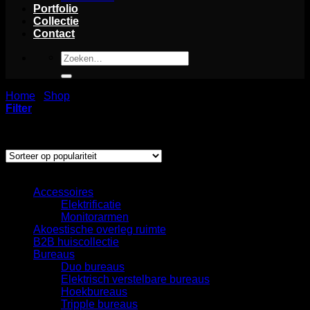
Portfolio
Collectie
Contact
Zoeken
naar:
Home
/
Shop
/
Kasten
Filter
Gesorteerd
Toont alle 6 resultaten
op
populariteit
Categorieën
Accessoires
Elektrificatie
Monitorarmen
Akoestische overleg ruimte
B2B huiscollectie
Bureaus
Duo bureaus
Elektrisch verstelbare bureaus
Hoekbureaus
Tripple bureaus