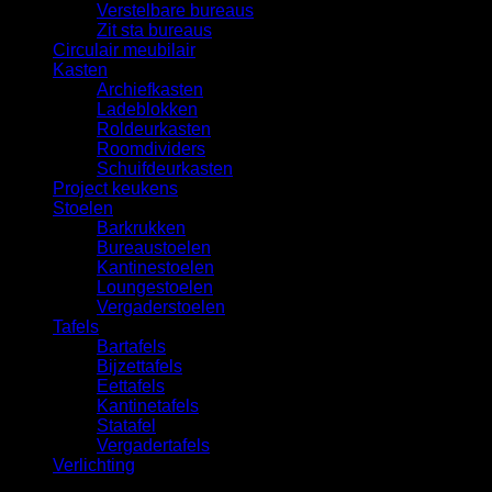
Verstelbare bureaus
Zit sta bureaus
Circulair meubilair
Kasten
Archiefkasten
Ladeblokken
Roldeurkasten
Roomdividers
Schuifdeurkasten
Project keukens
Stoelen
Barkrukken
Bureaustoelen
Kantinestoelen
Loungestoelen
Vergaderstoelen
Tafels
Bartafels
Bijzettafels
Eettafels
Kantinetafels
Statafel
Vergadertafels
Verlichting