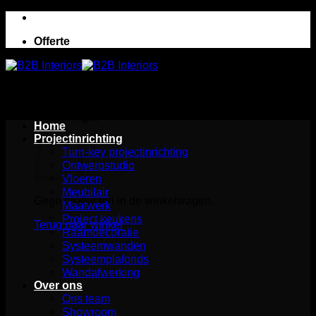
Ga
naar
Offerte
inhoud
Winkelwagen
Home
Projectinrichting
Turn-key projectinrichting
Ontwerpstudio
Vloeren
Meubilair
Geen producten in de winkelwagen.
Maatwerk
Project keukens
Terug naar winkel
Raamdecoratie
Systeemwanden
Systeemplafonds
Wandafwerking
Over ons
Ons team
Showroom