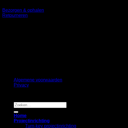
Bezorgen & ophalen
Retourneren
Volg ons
©
2026 UX Themes
Terms
Privacy
Cookies
Algemene voorwaarden
Privacy
Copyright 2026 ©
B2B Interiors
Zoeken
naar:
Home
Projectinrichting
Turn-key projectinrichting