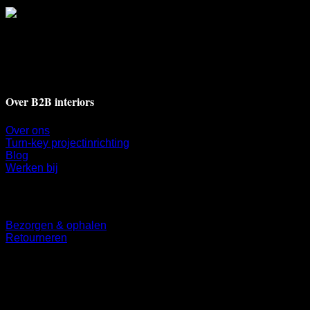
Deventerstraat 17A
7311 BH Apeldoorn
+31 55 521 9009
info@b2binteriors.nl
Over B2B interiors
Over ons
Turn-key projectinrichting
Blog
Werken bij
Klantenservice
Bezorgen & ophalen
Retourneren
Volg ons