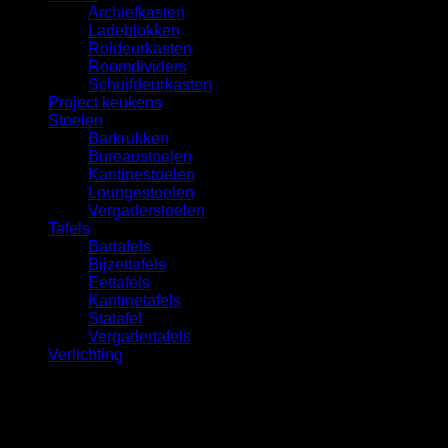
Archiefkasten
Ladeblokken
Roldeurkasten
Roomdividers
Schuifdeurkasten
Project keukens
Stoelen
Barkrukken
Bureaustoelen
Kantinestoelen
Loungestoelen
Vergaderstoelen
Tafels
Bartafels
Bijzettafels
Eettafels
Kantinetafels
Statafel
Vergadertafels
Verlichting
Geen producten gevonden die aan je selectie voldoen.