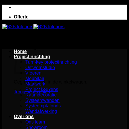
Ga
naar
Offerte
inhoud
Winkelwagen
Home
Projectinrichting
Turn-key projectinrichting
Ontwerpstudio
Vloeren
Meubilair
Geen producten in de winkelwagen.
Maatwerk
Project keukens
Terug naar winkel
Raamdecoratie
Systeemwanden
Systeemplafonds
Wandafwerking
Over ons
Ons team
Showroom