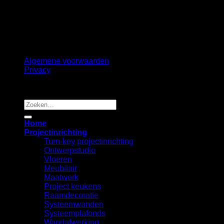
©
2026 UX Themes
Terms
Privacy
Cookies
Algemene voorwaarden
Privacy
Copyright 2026 ©
B2B Interiors
Zoeken
naar:
Home
Projectinrichting
Turn-key projectinrichting
Ontwerpstudio
Vloeren
Meubilair
Maatwerk
Project keukens
Raamdecoratie
Systeemwanden
Systeemplafonds
Wandafwerking