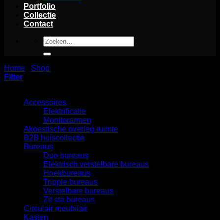
Portfolio
Collectie
Contact
Zoeken
naar:
Home
/
Shop
/
Project keukens
Filter
Categorieën
Accessoires
Elektrificatie
Monitorarmen
Akoestische overleg ruimte
B2B huiscollectie
Bureaus
Duo bureaus
Elektrisch verstelbare bureaus
Hoekbureaus
Tripple bureaus
Verstelbare bureaus
Zit sta bureaus
Circulair meubilair
Kasten