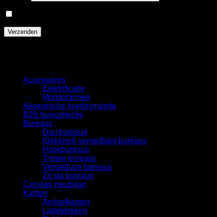
Mijn naam, e-mail en site opslaan in deze browser voor de
Categorieën
Accessoires
Elektrificatie
Monitorarmen
Akoestische overleg ruimte
B2B huiscollectie
Bureaus
Duo bureaus
Elektrisch verstelbare bureaus
Hoekbureaus
Tripple bureaus
Verstelbare bureaus
Zit sta bureaus
Circulair meubilair
Kasten
Archiefkasten
Ladeblokken