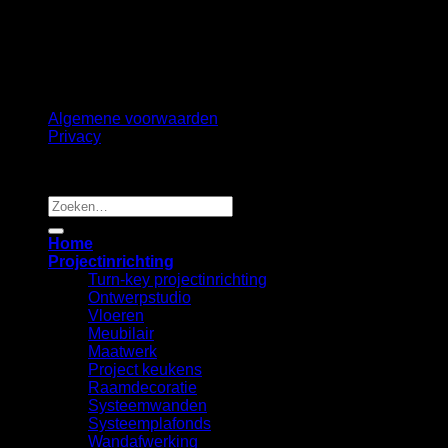
Terms
Privacy
Cookies
Algemene voorwaarden
Privacy
Copyright 2026 ©
B2B Interiors
Zoeken
naar:
Home
Projectinrichting
Turn-key projectinrichting
Ontwerpstudio
Vloeren
Meubilair
Maatwerk
Project keukens
Raamdecoratie
Systeemwanden
Systeemplafonds
Wandafwerking