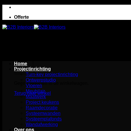
Ga
naar
Offerte
inhoud
Winkelwagen
Home
Projectinrichting
Turn-key projectinrichting
Ontwerpstudio
Geen producten in de winkelwagen.
Vloeren
Meubilair
Terug naar winkel
Maatwerk
Project keukens
Raamdecoratie
Systeemwanden
Systeemplafonds
Wandafwerking
Over ons