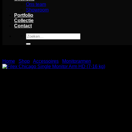
Ons team
Showroom
Portfolio
Collectie
Contact
Zoeken
naar:
Home
/
Shop
/
Accessoires
/
Monitorarmen
Filex Chicago Single Monitor Arm HD (7-
De Filex Chicago Single Monitor Arm HD is de ideale oplossi
een draagvermogen van 7 tot 16 kg, waardoor hij geschikt is 
monitor aanpassen voor optimaal comfort en productiviteit. De
om de ideale positie voor je monitor te kiezen. Upgrade je 