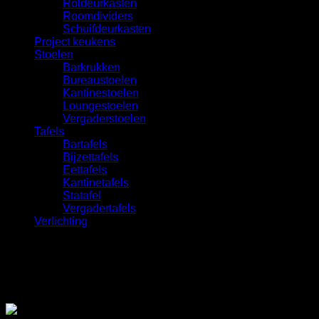
Roldeurkasten
Roomdividers
Schuifdeurkasten
Project keukens
Stoelen
Barkrukken
Bureaustoelen
Kantinestoelen
Loungestoelen
Vergaderstoelen
Tafels
Bartafels
Bijzettafels
Eettafels
Kantinetafels
Statafel
Vergadertafels
Verlichting