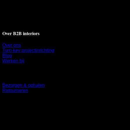
Deventerstraat 17A
7311 BH Apeldoorn
+31 55 521 9009
info@b2binteriors.nl
Over B2B interiors
Over ons
Turn-key projectinrichting
Blog
Werken bij
Klantenservice
Bezorgen & ophalen
Retourneren
Volg ons
©
2026 UX Themes