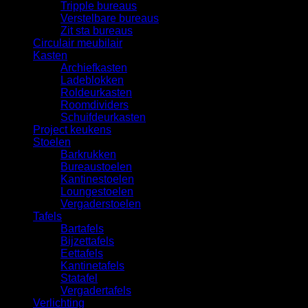
Tripple bureaus
Verstelbare bureaus
Zit sta bureaus
Circulair meubilair
Kasten
Archiefkasten
Ladeblokken
Roldeurkasten
Roomdividers
Schuifdeurkasten
Project keukens
Stoelen
Barkrukken
Bureaustoelen
Kantinestoelen
Loungestoelen
Vergaderstoelen
Tafels
Bartafels
Bijzettafels
Eettafels
Kantinetafels
Statafel
Vergadertafels
Verlichting