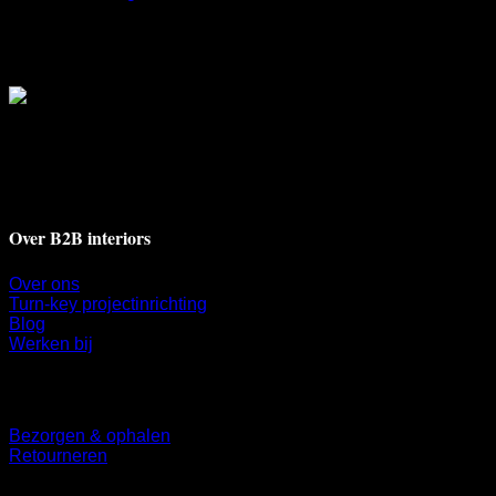
Deventerstraat 17A
7311 BH Apeldoorn
+31 55 521 9009
info@b2binteriors.nl
Over B2B interiors
Over ons
Turn-key projectinrichting
Blog
Werken bij
Klantenservice
Bezorgen & ophalen
Retourneren