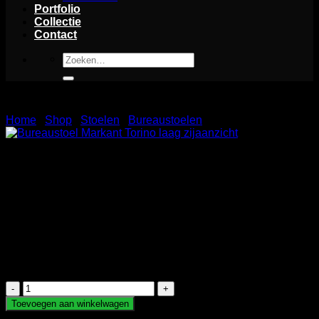
Portfolio
Collectie
Contact
Zoeken
naar:
Home
/
Shop
/
Stoelen
/
Bureaustoelen
Bureaustoel Markant Torino laag
Sierlijk en stijlvol in al zijn eenvoud, dat kenmerkt de Torino.
Door het elegante en slanke frame, in combinatie met de
dunne lederen bekleding, krijgt deze stoel een klassieke
uitstraling. Deze stoel past perfect in iedere vergaderruimte
of bij een manager werkplek. De armleuningen van deze
stoel hebben een vaste hoogte en zijn niet verstelbaar.
Bureaustoel
Markant
Toevoegen aan winkelwagen
Torino