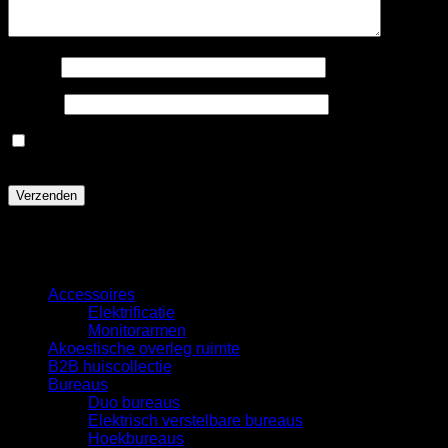
Naam
*
E-mail
*
Mijn naam, e-mail en site opslaan in deze browser voor
de volgende keer wanneer ik een reactie plaats.
Categorieën
Accessoires
Elektrificatie
Monitorarmen
Akoestische overleg ruimte
B2B huiscollectie
Bureaus
Duo bureaus
Elektrisch verstelbare bureaus
Hoekbureaus