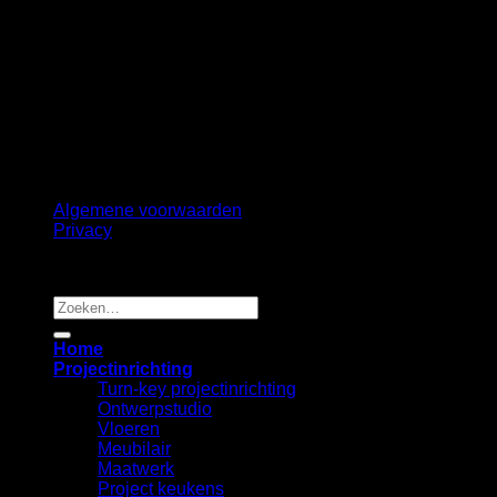
Volg ons
©
2026 UX Themes
Terms
Privacy
Cookies
Algemene voorwaarden
Privacy
Copyright 2026 ©
B2B Interiors
Zoeken
naar:
Home
Projectinrichting
Turn-key projectinrichting
Ontwerpstudio
Vloeren
Meubilair
Maatwerk
Project keukens