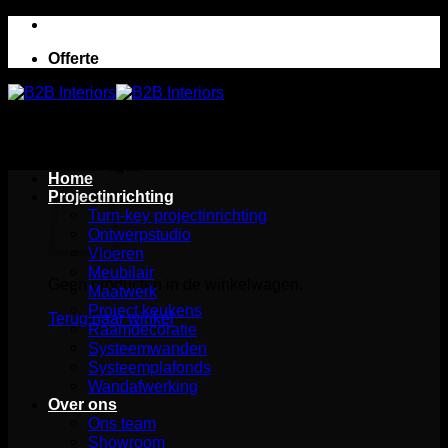
Ga
naar
Offerte
inhoud
Winkelwagen
Home
Projectinrichting
Turn-key projectinrichting
Ontwerpstudio
Vloeren
Meubilair
Geen producten in de winkelwagen.
Maatwerk
Project keukens
Terug naar winkel
Raamdecoratie
Systeemwanden
Systeemplafonds
Wandafwerking
Over ons
Ons team
Showroom