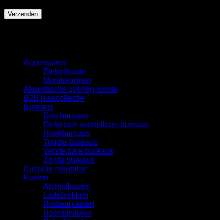
Categorieën
Accessoires
Elektrificatie
Monitorarmen
Akoestische overleg ruimte
B2B huiscollectie
Bureaus
Duo bureaus
Elektrisch verstelbare bureaus
Hoekbureaus
Tripple bureaus
Verstelbare bureaus
Zit sta bureaus
Circulair meubilair
Kasten
Archiefkasten
Ladeblokken
Roldeurkasten
Roomdividers