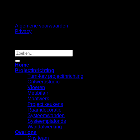
Algemene voorwaarden
Privacy
Copyright 2026 ©
B2B Interiors
Zoeken
naar:
Home
Projectinrichting
Turn-key projectinrichting
Ontwerpstudio
Vloeren
Meubilair
Maatwerk
Project keukens
Raamdecoratie
Systeemwanden
Systeemplafonds
Wandafwerking
Over ons
Ons team