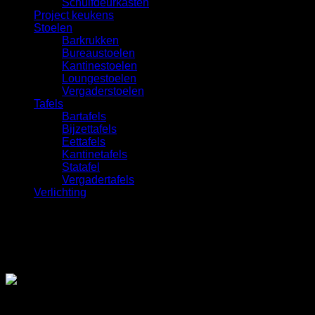
Schuifdeurkasten
Project keukens
Stoelen
Barkrukken
Bureaustoelen
Kantinestoelen
Loungestoelen
Vergaderstoelen
Tafels
Bartafels
Bijzettafels
Eettafels
Kantinetafels
Statafel
Vergadertafels
Verlichting
Deventerstraat 17A