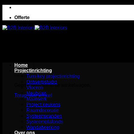
Ga
naar
Offerte
inhoud
Winkelwagen
Home
Projectinrichting
Turn-key projectinrichting
Ontwerpstudio
Geen producten in de winkelwagen.
Vloeren
Meubilair
Terug naar winkel
Maatwerk
Project keukens
Raamdecoratie
Systeemwanden
Systeemplafonds
Wandafwerking
Over ons