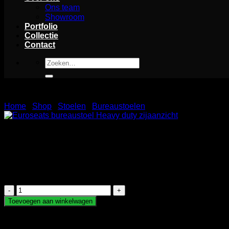
Ons team
Showroom
Portfolio
Collectie
Contact
Zoeken
naar:
Home
/
Shop
/
Stoelen
/
Bureaustoelen
Euroseats bureaustoel Heavy duty
Ontdek de Heavy Duty bureaustoel van Euroseats: ultieme on
Geschikt voor gevorderde gebruikers en voldoet aan de hoogs
Euroseats
bureaustoel
Toevoegen aan winkelwagen
Heavy
duty
aantal