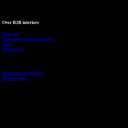
7311 BH Apeldoorn
+31 55 521 9009
info@b2binteriors.nl
Over B2B interiors
Over ons
Turn-key projectinrichting
Blog
Werken bij
Klantenservice
Bezorgen & ophalen
Retourneren
Volg ons
©
2026 UX Themes
Terms
Privacy
Cookies