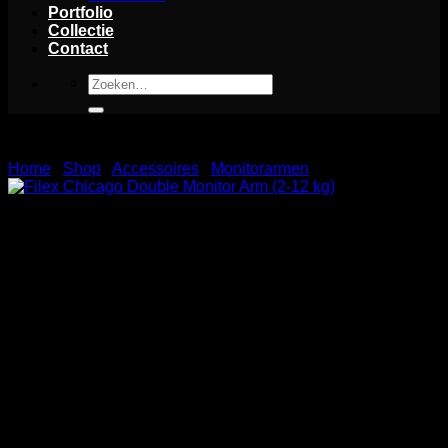
Portfolio
Collectie
Contact
Zoeken
naar:
Home
/
Shop
/
Accessoires
/
Monitorarmen
Filex Chicago Double Monitor Arm (2-12
kg)
De Chicago Double Monitor Arm is een hoogwaardige
oplossing voor het bevestigen van twee monitoren op uw
bureau. Met een draagvermogen van 2-12 kg per monitor
biedt deze monitorarm optimale ondersteuning voor een
breed scala aan monitoren. Dankzij de verstelbare functies
kunt u de hoogte, kanteling, draaibaarheid en rotatie van uw
monitoren eenvoudig aanpassen voor een ergonomische
kijkervaring. De stevige constructie en stabiele bevestiging