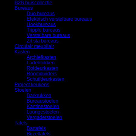
B2B huiscollectie
Bureaus
Duo bureaus
Elektrisch verstelbare bureaus
Hoekbureaus
Tripple bureaus
Verstelbare bureaus
Zit sta bureaus
Circulair meubilair
Kasten
Archiefkasten
Ladeblokken
Roldeurkasten
Roomdividers
Schuifdeurkasten
Project keukens
Stoelen
Barkrukken
Bureaustoelen
Kantinestoelen
Loungestoelen
Vergaderstoelen
Tafels
Bartafels
Bijzettafels