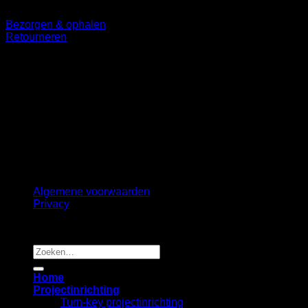
Bezorgen & ophalen
Retourneren
Volg ons
©
2026 UX Themes
Terms
Privacy
Cookies
Algemene voorwaarden
Privacy
Copyright 2026 ©
B2B Interiors
Zoeken
naar:
Home
Projectinrichting
Turn-key projectinrichting