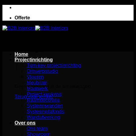
Ga
naar
Offerte
inhoud
Winkelwagen
Home
Projectinrichting
Turn-key projectinrichting
Ontwerpstudio
Vloeren
Meubilair
Geen producten in de winkelwagen.
Maatwerk
Project keukens
Terug naar winkel
Raamdecoratie
Systeemwanden
Systeemplafonds
Wandafwerking
Over ons
Ons team
Showroom