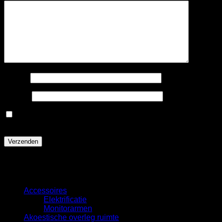
Naam
*
E-mail
*
Mijn naam, e-mail en site opslaan in deze browser voor
de volgende keer wanneer ik een reactie plaats.
Categorieën
Accessoires
Elektrificatie
Monitorarmen
Akoestische overleg ruimte