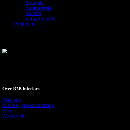
Eettafels
Kantinetafels
Statafel
Vergadertafels
Verlichting
Deventerstraat 17A
7311 BH Apeldoorn
+31 55 521 9009
info@b2binteriors.nl
Over B2B interiors
Over ons
Turn-key projectinrichting
Blog
Werken bij
Klantenservice