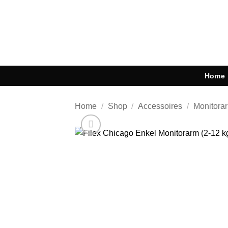
Ga
naar
inhoud
Home
Home
/
Shop
/
Accessoires
/
Monitora