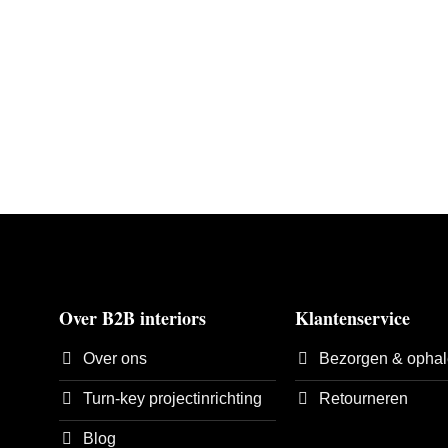
Over B2B interiors
Klantenservice
Over ons
Bezorgen & opha
Turn-key projectinrichting
Retourneren
Blog