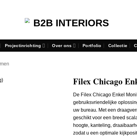
Projectinrichting
Over ons
Portfolio
Collectie
C
rmen
Filex Chicago En
De Filex Chicago Enkel Monit
gebruiksvriendelijke oplossi
uw bureau.
Met een draagver
geschikt voor een breed scal
hoogte, kanteling, draaibaar
zodat u een optimale kijkposit