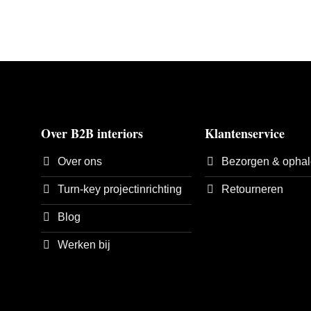
Over B2B interiors
Klantenservice
Over ons
Bezorgen & opha
Turn-key projectinrichting
Retourneren
Blog
Werken bij