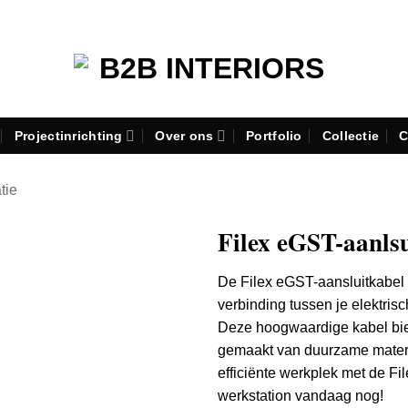
Projectinrichting
Over ons
Portfolio
Collectie
C
atie
Filex eGST-aanls
De Filex eGST-aansluitkabel 
verbinding tussen je elektri
Deze hoogwaardige kabel bied
gemaakt van duurzame materi
efficiënte werkplek met de F
werkstation vandaag nog!