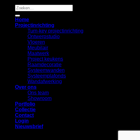
Zoeken
naar:
Home
Projectinrichting
Turn-key projectinrichting
Ontwerpstudio
Vloeren
Meubilair
Maatwerk
Project keukens
Raamdecoratie
Systeemwanden
Systeemplafonds
Wandafwerking
Over ons
Ons team
Showroom
Portfolio
Collectie
Contact
Login
Nieuwsbrief