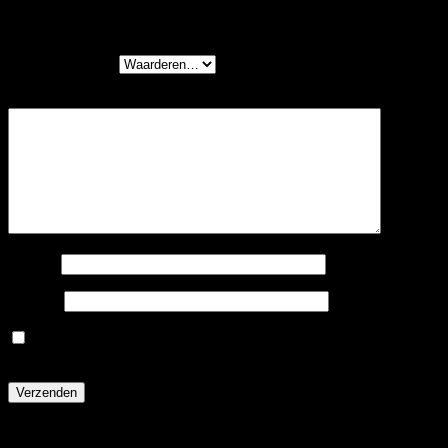
meter” te beoordelen
Je waardering
*
Je beoordeling
*
Naam
*
E-mail
*
Mijn naam, e-mail en site opslaan in deze browser voor
de volgende keer wanneer ik een reactie plaats.