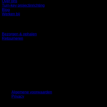
Over ons
Turn-key projectinrichting
Blog
Werken bij
Klantenservice
Bezorgen & ophalen
Retourneren
Volg ons
©
2026 UX Themes
Terms
Privacy
Cookies
Algemene voorwaarden
Privacy
Copyright 2026 ©
B2B Interiors