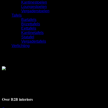
Kantinestoelen
Loungestoelen
Vergaderstoelen
Tafels
Bartafels
Bijzettafels
Eettafels
Kantinetafels
Statafel
Vergadertafels
Verlichting
Deventerstraat 17A
7311 BH Apeldoorn
+31 55 521 9009
info@b2binteriors.nl
Over B2B interiors