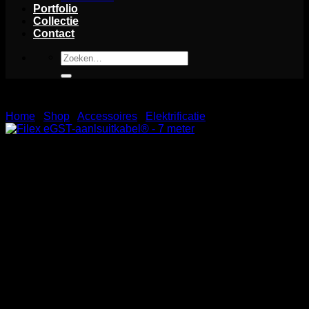
Portfolio
Collectie
Contact
Zoeken
naar:
Home
/
Shop
/
Accessoires
/
Elektrificatie
Filex eGST-aanlsuitkabel® – 7 meter
De Filex eGST-aansluitkabel zorgt voor een betrouwbare en
veilige verbinding tussen je elektrische apparaten en de
stroomvoorziening. Deze hoogwaardige kabel biedt een
stabiele stroomtoevoer en is gemaakt van duurzame
materialen. Geniet van een opgeruimde en efficiënte
werkplek met de Filex eGST-aansluitkabel. Upgrade je
werkstation vandaag nog!