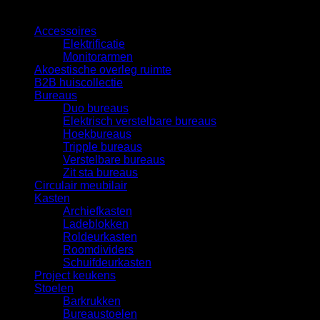
Categorieën
Accessoires
Elektrificatie
Monitorarmen
Akoestische overleg ruimte
B2B huiscollectie
Bureaus
Duo bureaus
Elektrisch verstelbare bureaus
Hoekbureaus
Tripple bureaus
Verstelbare bureaus
Zit sta bureaus
Circulair meubilair
Kasten
Archiefkasten
Ladeblokken
Roldeurkasten
Roomdividers
Schuifdeurkasten
Project keukens
Stoelen
Barkrukken
Bureaustoelen