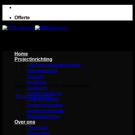
Ga
naar
Offerte
inhoud
Winkelwagen
Home
Projectinrichting
Turn-key projectinrichting
Ontwerpstudio
Vloeren
Meubilair
Geen producten in de winkelwagen.
Maatwerk
Project keukens
Terug naar winkel
Raamdecoratie
Systeemwanden
Systeemplafonds
Wandafwerking
Over ons
Ons team
Showroom