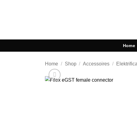
Ga
naar
inhoud
Home
Home
/
Shop
/
Accessoires
/
Elektrific