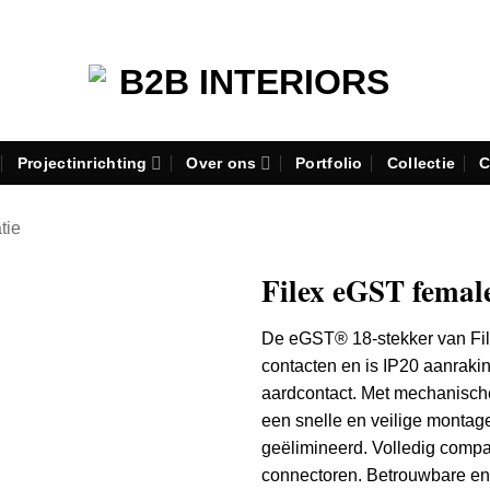
Projectinrichting
Over ons
Portfolio
Collectie
C
atie
Filex eGST femal
De eGST® 18-stekker van Fil
contacten en is IP20 aanraki
aardcontact. Met mechanische
een snelle en veilige montage
geëlimineerd. Volledig comp
connectoren. Betrouwbare en 