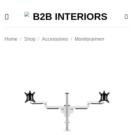
Offerte
Ga
naar
inhoud
Home
/
Shop
/
Accessoires
/
Monitorarmen