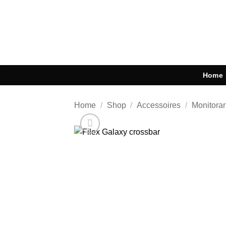
Ga
naar
inhoud
Home
Home
/
Shop
/
Accessoires
/
Monitora