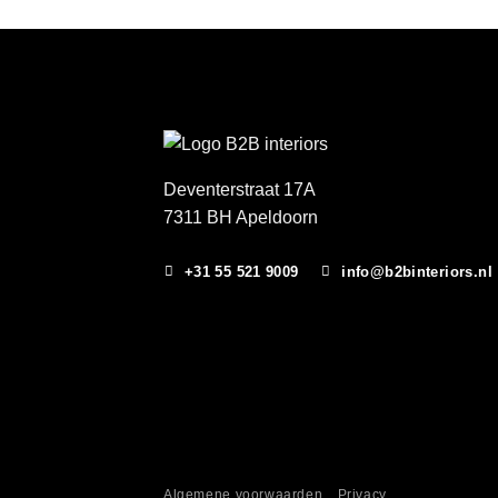
Deventerstraat 17A
7311 BH Apeldoorn
+31 55 521 9009
info@b2binteriors.nl
Algemene voorwaarden
Privacy