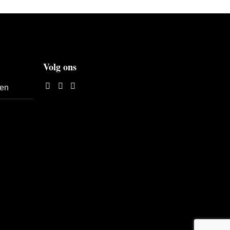
Volg ons
len