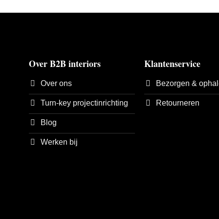
Over B2B interiors
Klantenservice
Over ons
Bezorgen & opha
Turn-key projectinrichting
Retourneren
Blog
Werken bij