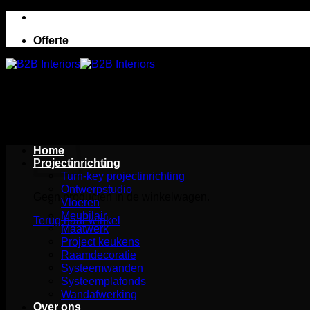
Ga
naar
Offerte
inhoud
Winkelwagen
Home
Projectinrichting
Turn-key projectinrichting
Ontwerpstudio
Geen producten in de winkelwagen.
Vloeren
Meubilair
Terug naar winkel
Maatwerk
Project keukens
Raamdecoratie
Systeemwanden
Systeemplafonds
Wandafwerking
Over ons