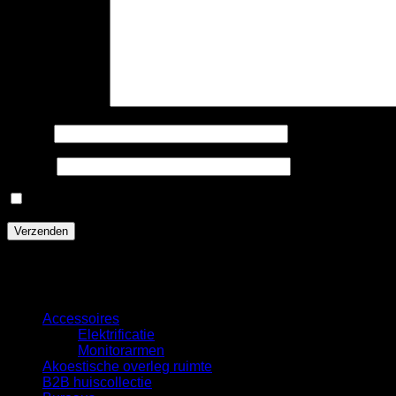
Je beoordeling
*
Naam
*
E-mail
*
Mijn naam, e-mail en site opslaan in deze browser voor de
Categorieën
Accessoires
Elektrificatie
Monitorarmen
Akoestische overleg ruimte
B2B huiscollectie