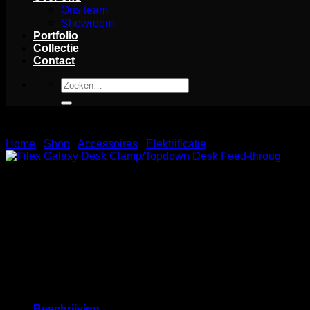
Ons team
Showroom
Portfolio
Collectie
Contact
Zoeken
naar:
Home
/
Shop
/
Accessoires
/
Elektrificatie
Filex Galaxy Desk Clamp/Topdown Desk F
De Filex Galaxy Desk Clamp/Topdown Desk Feed-through is 
de hoogte en positie van de arm aanpassen voor een ergono
Beschrijving