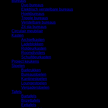
Bureaus
Duo bureaus
Elektrisch verstelbare bureaus
Hoekbureaus
Tripple bureaus
Verstelbare bureaus
Zit sta bureaus
Circulair meubilair
Kasten
Archiefkasten
Ladeblokken
Roldeurkasten
Roomdividers
Schuifdeurkasten
Project keukens
Stoelen
Barkrukken
Bureaustoelen
Kantinestoelen
Loungestoelen
Vergaderstoelen
Tafels
Bartafels
Bijzettafels
Eettafels