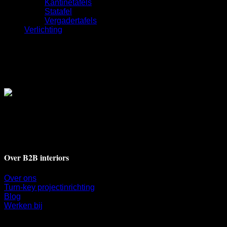
Kantinetafels
Statafel
Vergadertafels
Verlichting
Deventerstraat 17A
7311 BH Apeldoorn
+31 55 521 9009
info@b2binteriors.nl
Over B2B interiors
Over ons
Turn-key projectinrichting
Blog
Werken bij
Klantenservice