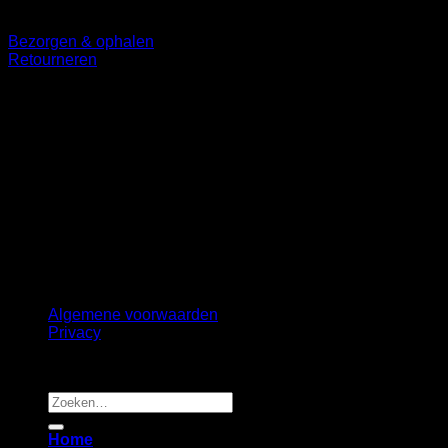
Bezorgen & ophalen
Retourneren
Volg ons
©
2026 UX Themes
Terms
Privacy
Cookies
Algemene voorwaarden
Privacy
Copyright 2026 ©
B2B Interiors
Zoeken
naar:
Home