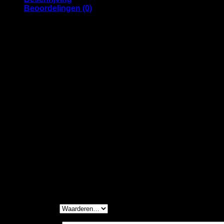
Beoordelingen (0)
Bevestiging: rechtop / Adapter
Product specificaties Galaxy Desk Clamp
Compadible met product serie- Galaxy
Klembereik- 45 mm
Kogelgewricht in Vesa- Nee
Product serie- Galaxy
Materiaal- Aluminium
Soort bevestiging- Bladdoorvoer, Bladklem
Kleur- Wit
Beoordelingen
Er zijn nog geen beoordelingen.
Wees de eerste om “Filex Galaxy Desk Clamp/Topdown 
Je waardering
*