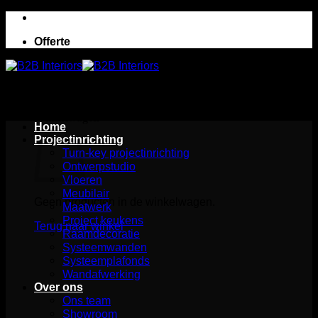
Ga
naar
Offerte
inhoud
Winkelwagen
Home
Projectinrichting
Turn-key projectinrichting
Ontwerpstudio
Vloeren
Meubilair
Geen producten in de winkelwagen.
Maatwerk
Project keukens
Terug naar winkel
Raamdecoratie
Systeemwanden
Systeemplafonds
Wandafwerking
Over ons
Ons team
Showroom