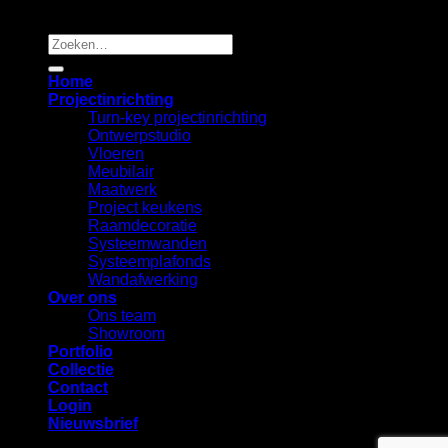
Copyright 2026 ©
B2B Interiors
Zoeken
naar:
Home
Projectinrichting
Turn-key projectinrichting
Ontwerpstudio
Vloeren
Meubilair
Maatwerk
Project keukens
Raamdecoratie
Systeemwanden
Systeemplafonds
Wandafwerking
Over ons
Ons team
Showroom
Portfolio
Collectie
Contact
Login
Nieuwsbrief