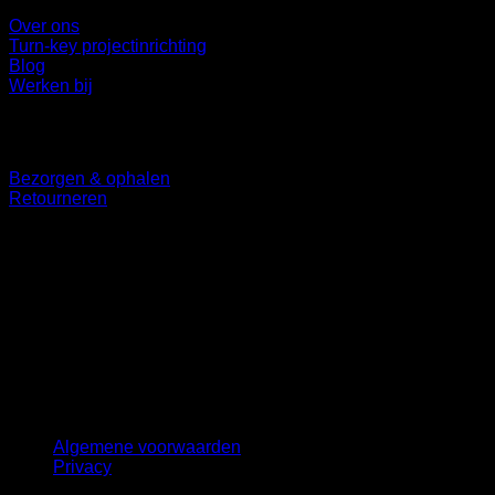
Over ons
Turn-key projectinrichting
Blog
Werken bij
Klantenservice
Bezorgen & ophalen
Retourneren
Volg ons
©
2026 UX Themes
Terms
Privacy
Cookies
Algemene voorwaarden
Privacy