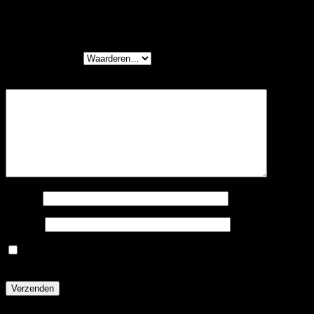
Wees de eerste om “Filex Galaxy post 70” te
beoordelen
Je waardering
*
Je beoordeling
*
Naam
*
E-mail
*
Mijn naam, e-mail en site opslaan in deze browser voor
de volgende keer wanneer ik een reactie plaats.