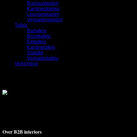
Bureaustoelen
Kantinestoelen
Loungestoelen
Vergaderstoelen
Tafels
Bartafels
Bijzettafels
Eettafels
Kantinetafels
Statafel
Vergadertafels
Verlichting
Deventerstraat 17A
7311 BH Apeldoorn
+31 55 521 9009
info@b2binteriors.nl
Over B2B interiors