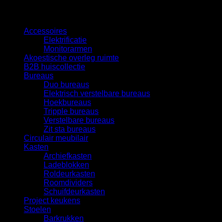
Categorieën
Accessoires
Elektrificatie
Monitorarmen
Akoestische overleg ruimte
B2B huiscollectie
Bureaus
Duo bureaus
Elektrisch verstelbare bureaus
Hoekbureaus
Tripple bureaus
Verstelbare bureaus
Zit sta bureaus
Circulair meubilair
Kasten
Archiefkasten
Ladeblokken
Roldeurkasten
Roomdividers
Schuifdeurkasten
Project keukens
Stoelen
Barkrukken