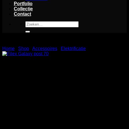
Portfolio
Collectie
Contact
Zoeken
naar:
Home
/
Shop
/
Accessoires
/
Elektrificatie
Filex Galaxy post 70
De Filex Galaxy 70 cm Post is een slechte en praktische
toevoeging aan uw werkplek.
Met deze post kunt u
gemakkelijk verschillende Galaxy-armcomponenten,
werkbalken en Thin Client CPU’s bevestigen.
De verstelbare
hoogte biedt u flexibiliteit bij het aanpassen van de ideale
werkhoogte.
De montage is eenvoudig en probleemloos,
waardoor u snel kunt genieten van de voordelen van een
voordelige werkplek.