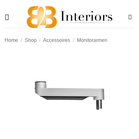
Offerte
Ga
naar
inhoud
Home
/
Shop
/
Accessoires
/
Monitorarmen