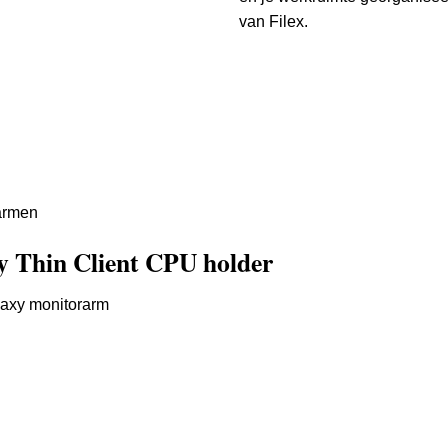
van Filex.
rarmen
xy Thin Client CPU holder
laxy monitorarm