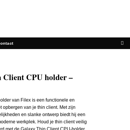
ontact
n Client CPU holder –
lder van Filex is een functionele en
 opbergen van je thin client. Met zijn
lijkheden en slanke ontwerp biedt hij een
derne werkplek. Houd je thin client veilig
erd met de Galaxy Thin Client CPU-holder