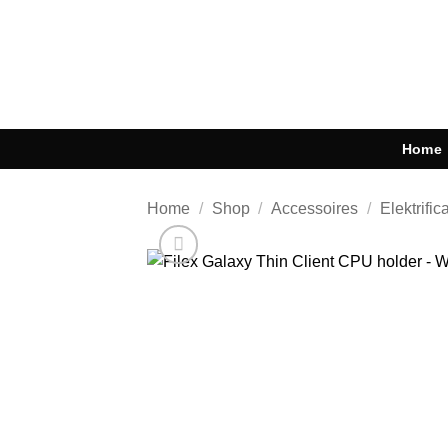
Ga
naar
inhoud
Home
Home
/
Shop
/
Accessoires
/
Elektrific