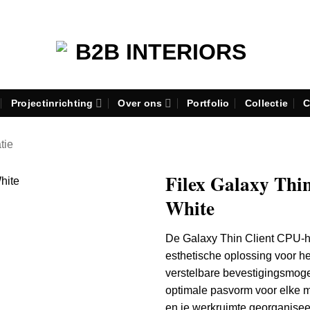
Projectinrichting
Over ons
Portfolio
Collectie
C
atie
Filex Galaxy Thi
White
De Galaxy Thin Client CPU-ho
esthetische oplossing voor het
verstelbare bevestigingsmoge
optimale pasvorm voor elke mo
en je werkruimte georganise