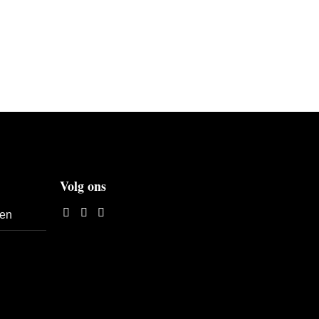
Volg ons
len