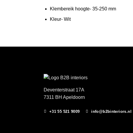
Klembereik hoogte- 35-250 mm
Kleur- Wit
Deventerstraat 17A
7311 BH Apeldoorn
+31 55 521 9009
info@b2binteriors.nl