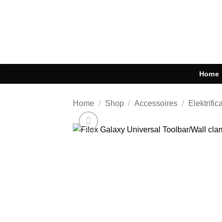
Ga
naar
inhoud
Home
Home
/
Shop
/
Accessoires
/
Elektrific