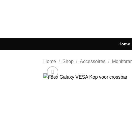
Ga
naar
inhoud
Home
Home
/
Shop
/
Accessoires
/
Monitora