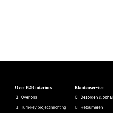
Over B2B interiors
Klantenservice
Over ons
Bezorgen & opha
Turn-key projectinrichting
Retourneren