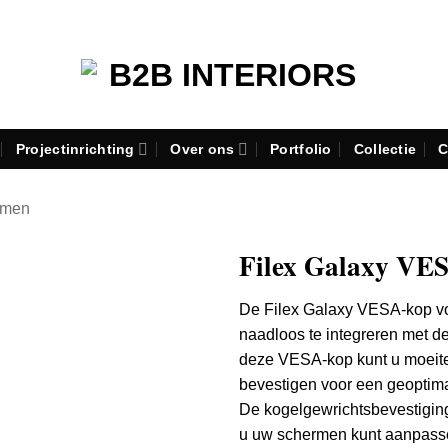
Projectinrichting
Over ons
Portfolio
Collectie
C
rmen
Filex Galaxy VES
De Filex Galaxy VESA-kop vo
naadloos te integreren met d
deze VESA-kop kunt u moeite
bevestigen voor een geoptim
De kogelgewrichtsbevestiging b
u uw schermen kunt aanpasse