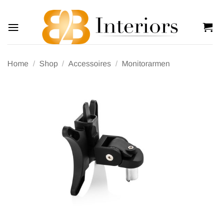
Offerte
Ga
naar
inhoud
Home
/
Shop
/
Accessoires
/
Monitorarmen