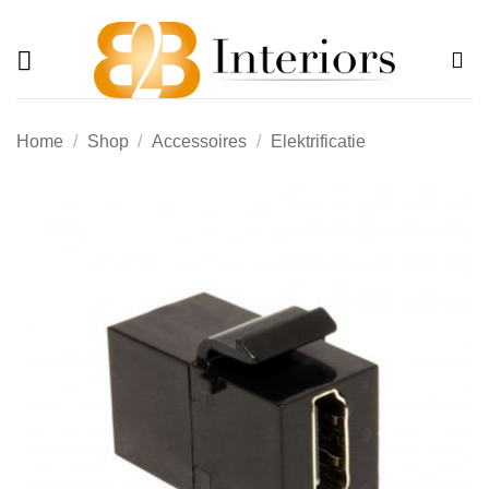
Offerte
Ga
naar
inhoud
Home
/
Shop
/
Accessoires
/
Elektrificatie