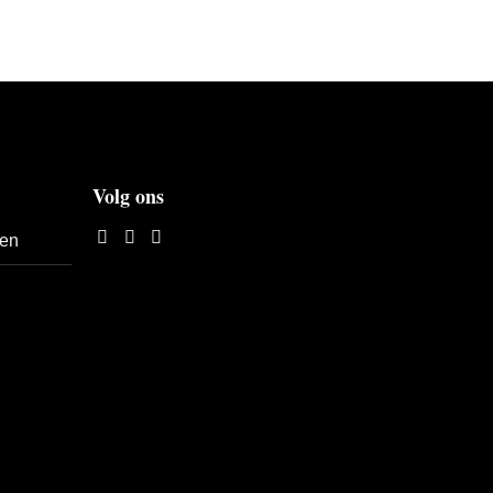
Volg ons
len