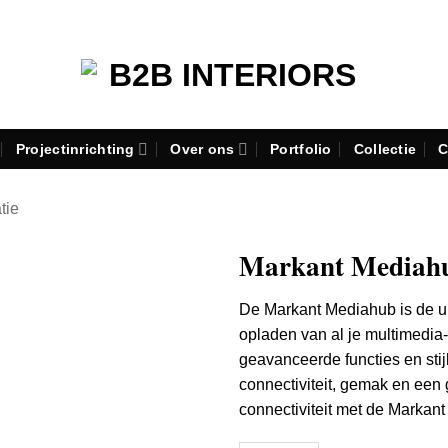
Projectinrichting
Over ons
Portfolio
Collectie
C
atie
Markant Mediah
De Markant Mediahub is de ul
opladen van al je multimedia
geavanceerde functies en sti
connectiviteit, gemak en een
connectiviteit met de Markan