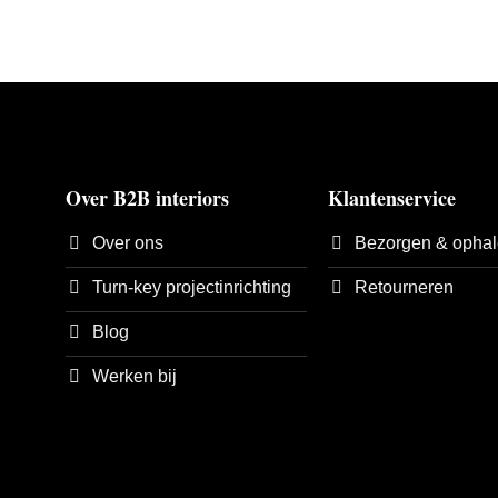
Over B2B interiors
Klantenservice
Over ons
Bezorgen & opha
Turn-key projectinrichting
Retourneren
Blog
Werken bij