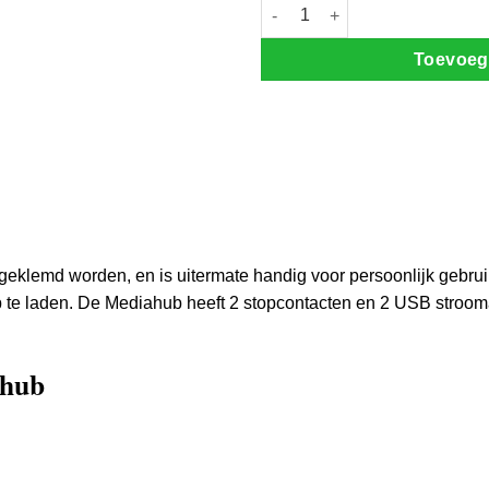
Markant Mediahub aantal
Toevoeg
klemd worden, en is uitermate handig voor persoonlijk gebruik. 
 te laden. De Mediahub heeft 2 stopcontacten en 2 USB strooma
.
ahub