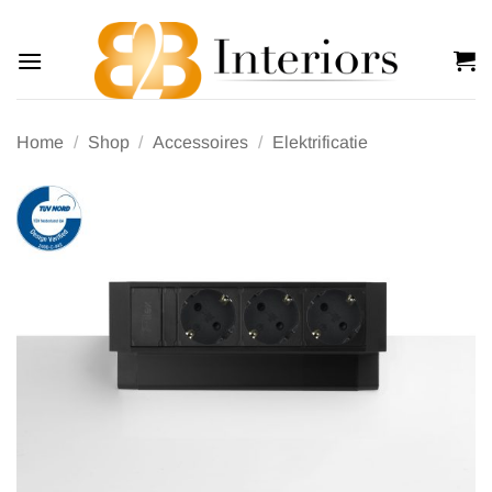
Offerte
Ga
naar
inhoud
Home
/
Shop
/
Accessoires
/
Elektrificatie