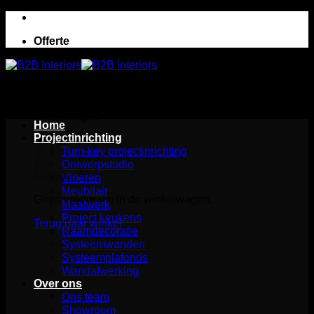
Ga
naar
Offerte
inhoud
Winkelwagen
Home
Projectinrichting
Turn-key projectinrichting
Ontwerpstudio
Vloeren
Meubilair
Geen producten in de winkelwagen.
Maatwerk
Project keukens
Terug naar winkel
Raamdecoratie
Systeemwanden
Systeemplafonds
Wandafwerking
Over ons
Ons team
Showroom