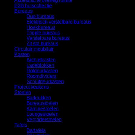
Akoestische overleg ruimte
B2B huiscollectie
Bureaus
Duo bureaus
Elektrisch verstelbare bureaus
Hoekbureaus
Tripple bureaus
Verstelbare bureaus
Zit sta bureaus
Circulair meubilair
Kasten
Archiefkasten
Ladeblokken
Roldeurkasten
Roomdividers
Schuifdeurkasten
Project keukens
Stoelen
Barkrukken
Bureaustoelen
Kantinestoelen
Loungestoelen
Vergaderstoelen
Tafels
Bartafels