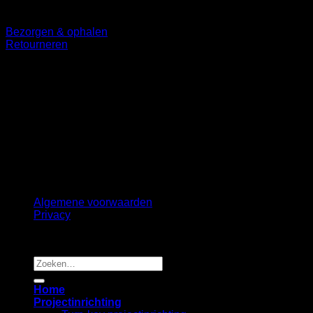
Klantenservice
Bezorgen & ophalen
Retourneren
Volg ons
©
2026 UX Themes
Terms
Privacy
Cookies
Algemene voorwaarden
Privacy
Copyright 2026 ©
B2B Interiors
Zoeken
naar:
Home
Projectinrichting