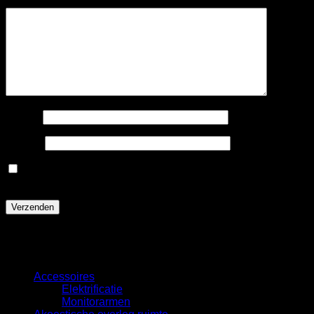
Je beoordeling
*
Naam
*
E-mail
*
Mijn naam, e-mail en site opslaan in deze browser voor
de volgende keer wanneer ik een reactie plaats.
Categorieën
Accessoires
Elektrificatie
Monitorarmen