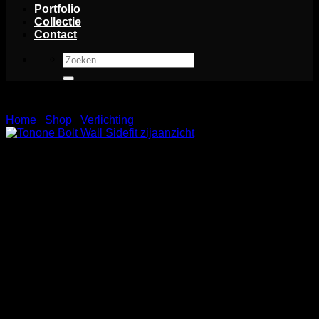
Portfolio
Collectie
Contact
Zoeken
naar:
Home
/
Shop
/
Verlichting
Tonone Bolt Wall Sidefit
De Tonone Bolt Wall Sidefit is een erkende wandlamp die
functionaliteit en stijl perfect overneemt.
Met zijn unieke
sidefit-ontwerp en verstelbare verlichting biedt deze lamp de
perfecte oplossing voor de verschillende specifieke
gebieden in je interieur.
Gemaakt met keramische materialen
en vakmanschap, straalt de Bolt Wall Sidefit duurzaamheid
en kwaliteit uit.
Of je nu een sfeervolle ambiance wilt creëren
of gericht licht nodig hebt voor specifiek genomen, deze
wandlamp biedt de flexibiliteit die je nodig hebt.
Voeg een
bijzondere elegantie en functionaliteit toe aan je ruimte met