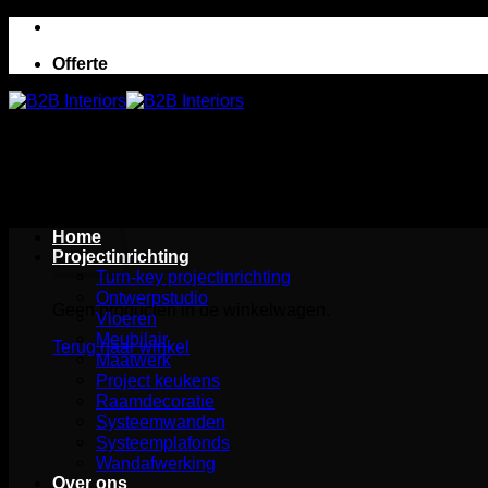
Ga
naar
Offerte
inhoud
Winkelwagen
Home
Projectinrichting
Turn-key projectinrichting
Ontwerpstudio
Geen producten in de winkelwagen.
Vloeren
Meubilair
Terug naar winkel
Maatwerk
Project keukens
Raamdecoratie
Systeemwanden
Systeemplafonds
Wandafwerking
Over ons