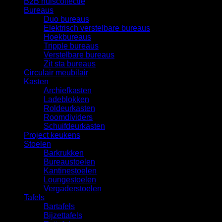
B2B huiscollectie
Bureaus
Duo bureaus
Elektrisch verstelbare bureaus
Hoekbureaus
Tripple bureaus
Verstelbare bureaus
Zit sta bureaus
Circulair meubilair
Kasten
Archiefkasten
Ladeblokken
Roldeurkasten
Roomdividers
Schuifdeurkasten
Project keukens
Stoelen
Barkrukken
Bureaustoelen
Kantinestoelen
Loungestoelen
Vergaderstoelen
Tafels
Bartafels
Bijzettafels