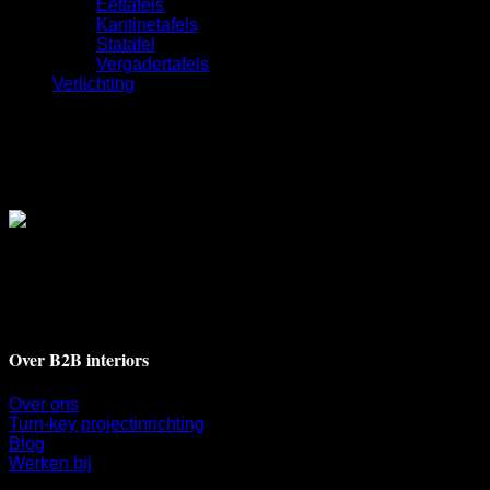
Eettafels
Kantinetafels
Statafel
Vergadertafels
Verlichting
Deventerstraat 17A
7311 BH Apeldoorn
+31 55 521 9009
info@b2binteriors.nl
Over B2B interiors
Over ons
Turn-key projectinrichting
Blog
Werken bij