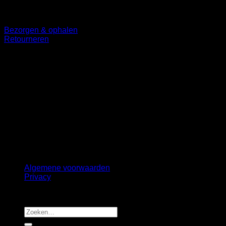
Klantenservice
Bezorgen & ophalen
Retourneren
Volg ons
©
2026 UX Themes
Terms
Privacy
Cookies
Algemene voorwaarden
Privacy
Copyright 2026 ©
B2B Interiors
Zoeken
naar: