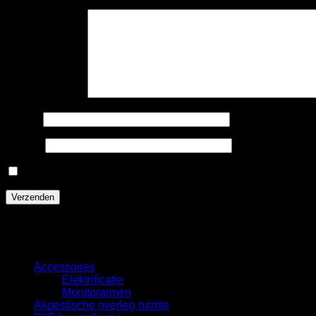
Je beoordeling
*
Naam
*
E-mail
*
Mijn naam, e-mail en site opslaan in deze browser voor de
Categorieën
Accessoires
Elektrificatie
Monitorarmen
Akoestische overleg ruimte