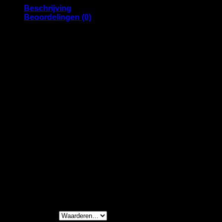
Beschrijving
Beoordelingen (0)
Inbouwmaat Ø80 mm en 1,5 meter kabel met Schuko stekker
Product specificaties Universal QI Charge
Soort stroomafsluiting- NL
Aantal stroompunten- 1
Aantal USB A- 1
Montage optie- inbouw
QI (draadloos) opladen- ja
Type stekker- geaarde stekker
Kleur- wit
Beoordelingen
Er zijn nog geen beoordelingen.
Wees de eerste om “Universal QI Charger – White” te 
Je waardering
*