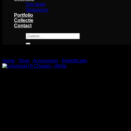
Ons team
Showroom
Portfolio
Collectie
Contact
Zoeken
naar:
Home
/
Shop
/
Accessoires
/
Elektrificatie
Universal QI Charger – White
De Universal QI Charger is een handige draadloze oplader me
de Qi-technologie kun je compatibele apparaten draadloos opl
compacte oplader is ideaal voor thuis, op kantoor of onderweg 