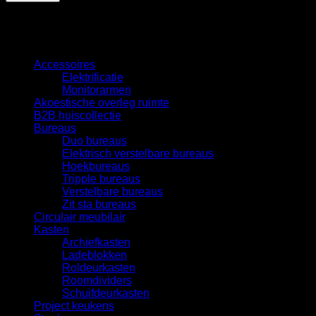
Categorieën
Accessoires
Elektrificatie
Monitorarmen
Akoestische overleg ruimte
B2B huiscollectie
Bureaus
Duo bureaus
Elektrisch verstelbare bureaus
Hoekbureaus
Tripple bureaus
Verstelbare bureaus
Zit sta bureaus
Circulair meubilair
Kasten
Archiefkasten
Ladeblokken
Roldeurkasten
Roomdividers
Schuifdeurkasten
Project keukens