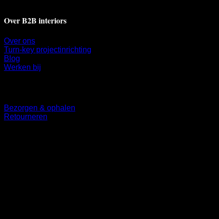
Over B2B interiors
Over ons
Turn-key projectinrichting
Blog
Werken bij
Klantenservice
Bezorgen & ophalen
Retourneren
Volg ons
©
2026 UX Themes
Terms
Privacy
Cookies