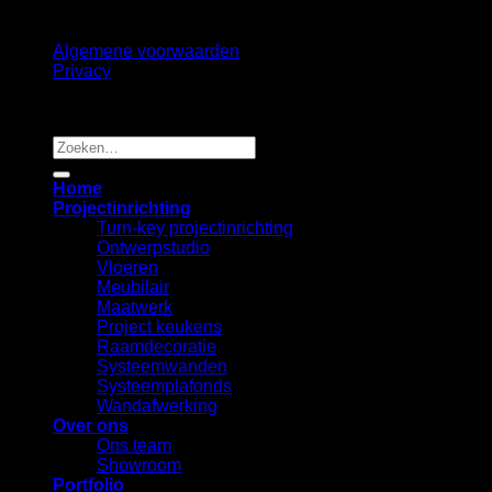
Algemene voorwaarden
Privacy
Copyright 2026 ©
B2B Interiors
Zoeken
naar:
Home
Projectinrichting
Turn-key projectinrichting
Ontwerpstudio
Vloeren
Meubilair
Maatwerk
Project keukens
Raamdecoratie
Systeemwanden
Systeemplafonds
Wandafwerking
Over ons
Ons team
Showroom
Portfolio