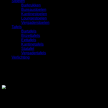
Stoelen
Barkrukken
Bureaustoelen
Kantinestoelen
Loungestoelen
Vergaderstoelen
Tafels
Bartafels
Bijzettafels
Eettafels
Kantinetafels
Statafel
Vergadertafels
Verlichting
Deventerstraat 17A
7311 BH Apeldoorn
+31 55 521 9009
info@b2binteriors.nl