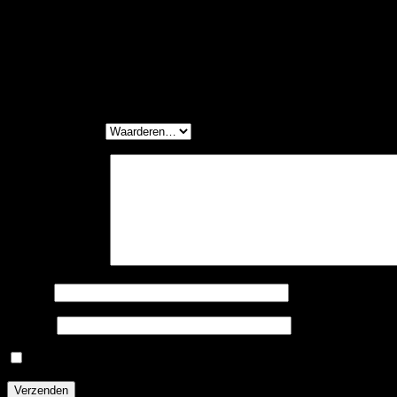
Beoordelingen
Er zijn nog geen beoordelingen.
Wees de eerste om “Werkstoel Euroseats Tarente large” 
Je waardering
*
Je beoordeling
*
Naam
*
E-mail
*
Mijn naam, e-mail en site opslaan in deze browser voor de