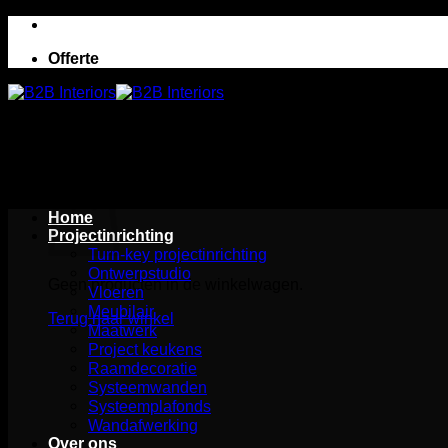
Ga
naar
Offerte
inhoud
Winkelwagen
Home
Projectinrichting
Turn-key projectinrichting
Ontwerpstudio
Geen producten in de winkelwagen.
Vloeren
Meubilair
Terug naar winkel
Maatwerk
Project keukens
Raamdecoratie
Systeemwanden
Systeemplafonds
Wandafwerking
Over ons