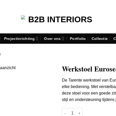
Projectinrichting
Over ons
Portfolio
Collectie
C
n
Werkstoel Eurose
De Tarente werkstoel van Euro
elke bediening.
Met verstelba
deze stoel voor een goede zi
stijl en ondersteuning tijdens
Werkstoel Euroseats Tarente a