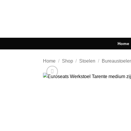
Ga
naar
inhoud
Home
Home
/
Shop
/
Stoelen
/
Bureaustoele