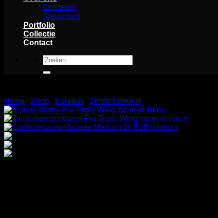
Ons team
Showroom
Portfolio
Collectie
Contact
Zoeken
naar:
Home
/
Shop
/
Bureaus
/
Zit sta bureaus
Zit-sta bureau eiland 3 personen Markant 
Elektrisch verstelbare bureau Matrix Pro biedt drie werkplek