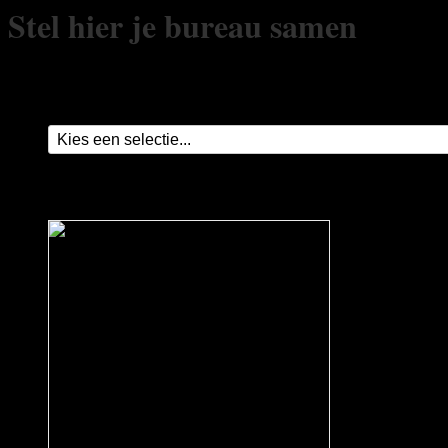
Stel hier je bureau samen
Afmeting bureau
*
Kleur blad
*