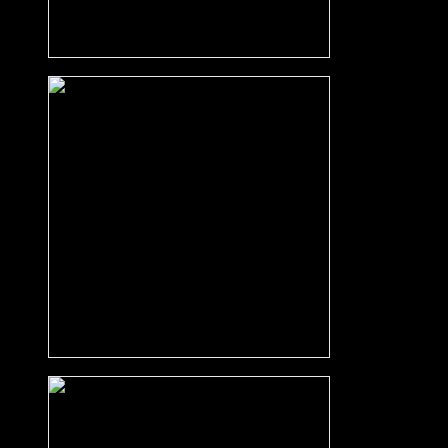
Bandolino eiken
Gebleekt eiken