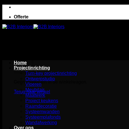
Ga
naar
Offerte
inhoud
Winkelwagen
Home
Projectinrichting
Turn-key projectinrichting
Ontwerpstudio
Geen producten in de winkelwagen.
Vloeren
Meubilair
Terug naar winkel
Maatwerk
Project keukens
Raamdecoratie
Systeemwanden
Systeemplafonds
Wandafwerking
Over ons